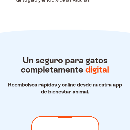
de tu gato y el 100% de las vacunas
Un seguro para gatos
completamente
digital
Reembolsos rápidos y online desde nuestra app
de bienestar animal.
Ilustración del proceso de ree
En el menú de nuestra aplicació