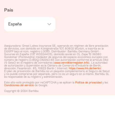
País
España
Aseguradora: Great Lakes Insurance SE, operando en régimen de libre prestación
de servicios, con domicilio en Königinstraße 107, 80802 Munich, e inscrita en la
DGSFP bajo el núm. registro L0095. Distribuidor: Barkibu Germany GmbH -
Sucursal en España (CIF W0324401I), domicilio social en CL Zapa 12 36380
Gondomar (Pontevedra) mediador de seguros del espacio económico europeo con
número de registro D-IB2Q-O6ANO-65 con autorización conforme al artículo 34d
(1) GewO en el registro de corredores (
www.vermittlerregister.info
). La autoridad
de autorización y supervisión es la Cámara de Comercio e Industria de Berlín,
dirección: Fasanenstr. 85, 10623 Berlín | Internet:
https://www.ihk.de/berlin/
.
El plan de prevención de Barkibu es un paquete complementario al Seguro de Salud
y no puede comprarse por separado, pero no es un seguro en sí mismo. Barkibu SL
es responsable de su registro y administración.
Este sitio está protegido por reCAPTCHA y se aplican la
Política de privacidad
y las
Condiciones del servicio
de Google.
Copyright © 2024 Barkibu