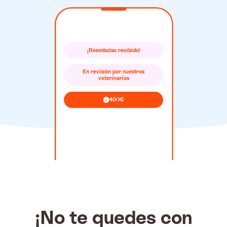
Ilustración del proceso de ree
En el menú de nuestra aplicació
¡Reembolso recibido!
En revisión por nuestros
veterinarios
400€
¡No te quedes con