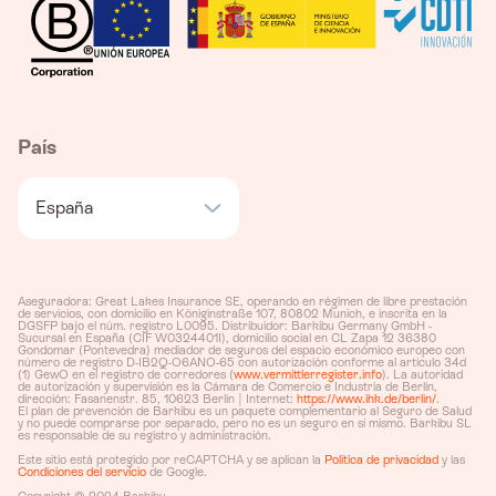
País
España
Aseguradora: Great Lakes Insurance SE, operando en régimen de libre prestación
de servicios, con domicilio en Königinstraße 107, 80802 Munich, e inscrita en la
DGSFP bajo el núm. registro L0095. Distribuidor: Barkibu Germany GmbH -
Sucursal en España (CIF W0324401I), domicilio social en CL Zapa 12 36380
Gondomar (Pontevedra) mediador de seguros del espacio económico europeo con
número de registro D-IB2Q-O6ANO-65 con autorización conforme al artículo 34d
(1) GewO en el registro de corredores (
www.vermittlerregister.info
). La autoridad
de autorización y supervisión es la Cámara de Comercio e Industria de Berlín,
dirección: Fasanenstr. 85, 10623 Berlín | Internet:
https://www.ihk.de/berlin/
.
El plan de prevención de Barkibu es un paquete complementario al Seguro de Salud
y no puede comprarse por separado, pero no es un seguro en sí mismo. Barkibu SL
es responsable de su registro y administración.
Este sitio está protegido por reCAPTCHA y se aplican la
Política de privacidad
y las
Condiciones del servicio
de Google.