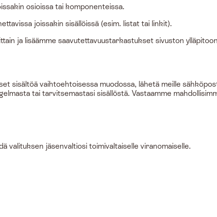
issakin osioissa tai komponenteissa.
issa joissakin sisällöissä (esim. listat tai linkit).
ain ja lisäämme saavutettavuustarkastukset sivuston ylläpitoon
set sisältöä vaihtoehtoisessa muodossa, lähetä meille sähköpos
ongelmasta tai tarvitsemastasi sisällöstä. Vastaamme mahdollisim
 valituksen jäsenvaltiosi toimivaltaiselle viranomaiselle.