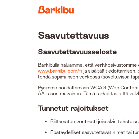
Country
Saavutettavuus
Saavutettavuusseloste
Barkibulla haluamme, että verkkosivustomme o
www.barkibu.com/fi
ja sisältää tiedottamisen,
tehdä sopimuksen verkossa (soveltuvissa tapauksi
Pyrimme noudattamaan WCAG (Web Content Acce
AA-tason mukainen. Tämä tarkoittaa, että vaikk
Tunnetut rajoitukset
Riittämätön kontrasti joissakin teksteissä
Epätäydelliset saavutettavat nimet tai tu