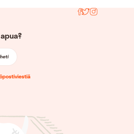
Seuraa meitä
 apua?
heti
öpostiviestiä