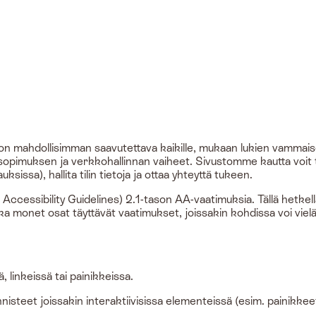
n mahdollisimman saavutettava kaikille, mukaan lukien vammais
 sopimuksen ja verkkohallinnan vaiheet. Sivustomme kautta voit 
ssa), hallita tilin tietoja ja ottaa yhteyttä tukeen.
ssibility Guidelines) 2.1-tason AA-vaatimuksia. Tällä hetkel
a monet osat täyttävät vaatimukset, joissakin kohdissa voi vielä
, linkeissä tai painikkeissa.
nnisteet joissakin interaktiivisissa elementeissä (esim. painikkee