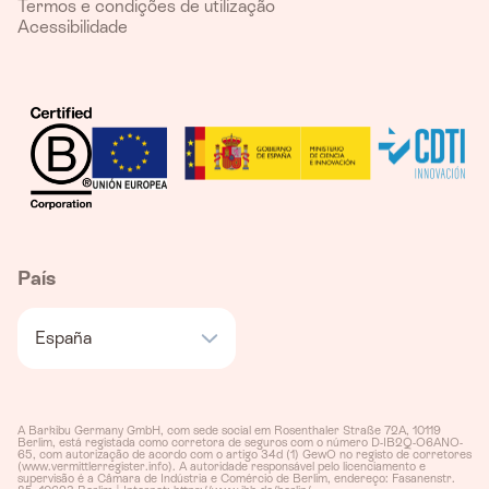
Termos e condições de utilização
Acessibilidade
País
España
A Barkibu Germany GmbH, com sede social em Rosenthaler Straße 72A, 10119
Berlim, está registada como corretora de seguros com o número D-IB2Q-O6ANO-
65, com autorização de acordo com o artigo 34d (1) GewO no registo de corretores
(www.vermittlerregister.info). A autoridade responsável pelo licenciamento e
supervisão é a Câmara de Indústria e Comércio de Berlim, endereço: Fasanenstr.