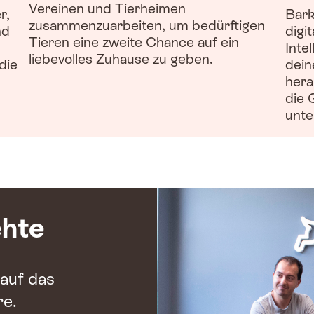
Vereinen und Tierheimen
r,
Bark
zusammenzuarbeiten, um bedürftigen
nd
digi
Tieren eine zweite Chance auf ein
Inte
liebevolles Zuhause zu geben.
die
dein
hera
die 
unte
chte
 auf das
re.