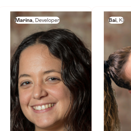
Marina
, Developer
Bai
, KI