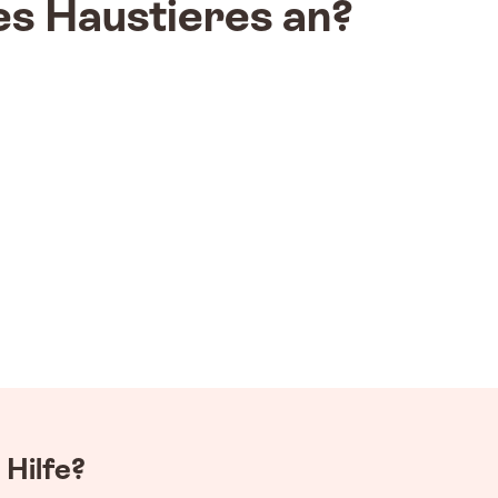
es Haustieres an?
Folge uns
 Hilfe?