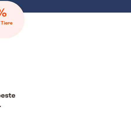
%
 Tiere
beste
.