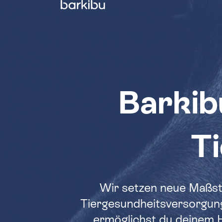
Country
Barkibu
T
Wir setzen neue Maßst
Tiergesundheitsversorgung
ermöglichst du deinem H