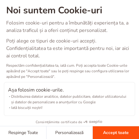
Noi suntem Cookie-uri
Folosim cookie-uri pentru a îmbunătăți experiența ta, a
analiza traficul și a oferi conținut personalizat.
Poți alege ce tipuri de cookie-uri accepți.
Confidențialitatea ta este importantă pentru noi, iar aici
ai control total.
Respectăm confidențialitatea ta, iată cum. Poți accepta toate Cookie-urile
apăsând pe "Accept toate" sau le poți respinge sau configura utilizarea lor
apăsând pe "Personalizează".
Așa folosim cookie-urile.
Distribuirea datelor analitice, datelor publicitare, datelor utilizatorului
și datelor de personalizare a anunțurilor cu Google
Iată biscuiții noștri!
Consimțăminte certificate de
Respinge Toate
Personalizează
Accept toate
Copyright ©
2026
Barkibu