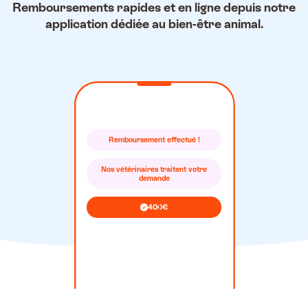
Remboursements rapides et en ligne depuis notre
application dédiée au bien-être animal.
Illustration du processus de 
Dans le menu de notre applicati
Remboursement effectué !
Nos vétérinaires traitent votre
demande
400€