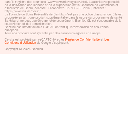
dans le registre des courtiers (www.vermittlerregister.info). L'autorité responsable
de la délivrance des licences et de la supervision est la Chambre de Commerce et
d'Industrie de Berlin, adresse : Fasanenstr. 85, 10623 Berlin | Internet :
https://www.ihk.de/berlin/
La Formule de Soins Préventifs de Barkibu n'est pas une police d'assurance. Elle est
proposée en tant que produit supplémentaire dans le cadre du programme de santé
Barkibu et ne peut pas être achetée séparément. Barkibu SL est responsable de la
souscription et de l'administration.
Barkibu est immatriculée à l'ORIAS en tant qu'intermédiaire en assurance
européen.
Tous nos produits sont garantis par des assureurs agréés en Europe.
Ce site est protégé par reCAPTCHA et les
Règles de Confidentialité
et
Les
Conditions d'Utilisation
de Google s'appliquent.
Copyright © 2024 Barkibu