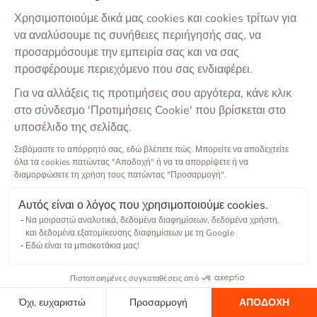
Χρησιμοποιούμε δικά μας cookies και cookies τρίτων για
να αναλύσουμε τις συνήθειες περιήγησής σας, να
προσαρμόσουμε την εμπειρία σας και να σας
προσφέρουμε περιεχόμενο που σας ενδιαφέρει.
Για να αλλάξεις τις προτιμήσεις σου αργότερα, κάνε κλικ
στο σύνδεσμο 'Προτιμήσεις Cookie' που βρίσκεται στο
υποσέλιδο της σελίδας.
Σεβόμαστε το απόρρητό σας, εδώ βλέπετε πώς. Μπορείτε να αποδεχτείτε
όλα τα cookies πατώντας "Αποδοχή" ή να τα απορρίψετε ή να
διαμορφώσετε τη χρήση τους πατώντας "Προσαρμογή".
Αυτός είναι ο λόγος που χρησιμοποιούμε cookies.
Να μοιραστώ αναλυτικά, δεδομένα διαφημίσεων, δεδομένα χρήστη,
και δεδομένα εξατομίκευσης διαφημίσεων με τη Google
Εδώ είναι τα μπισκοτάκια μας!
Πιστοποιημένες συγκαταθέσεις από
Όχι, ευχαριστώ
Προσαρμογή
ΑΠΟΔΟΧΗ
Copyright ©
2026
Barkibu